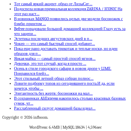
Тот самый яркий акцент, образ от ЛизыСег…
Подоспела новая премиальная коллекция ZARINA / ICONIC На
этот раз наст…
В новинках MANGO появились целых две модели босоножек с
бэмби-принтом …
Befree порадовали большой домашней коллекцией Глазу есть за
что зацепи…
Эстетика последних августовских дней в п…
Чокер — это самый быстрый способ добавит…
Пока еще рано доставать трикотаж и теплые носки, но идеи
образов для п…
Яркая майка — самый простой способ мгнов…
Девочки, это тот случай, когда я просто …
Осень в стиле городского сафари в новом дропе у LIME.
Понравился блейз…
Этот стильный летний образ собран полнос…
Ловите подборку топов из сегодняшнего поста.И да, если
хочется, чтобы …
Элегантность без жертв: босоножки на мал…
В сохраненках AliExpress накопилось столько красивых базовых
сумок, чт…
Расслабленный силуэт домашней базы идеал…
Copyright © 2026 infboom.
WordPress: 6.4MB | MySQL:18634 | 4,596sec