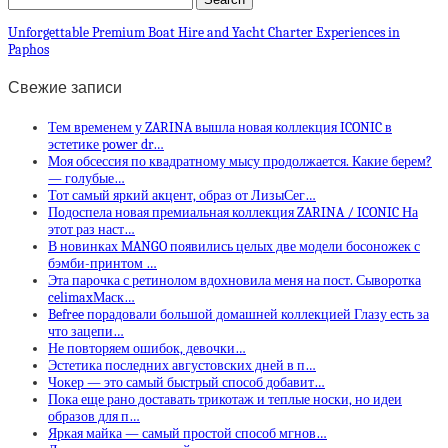
Unforgettable Premium Boat Hire and Yacht Charter Experiences in
Paphos
Свежие записи
Тем временем у ZARINA вышла новая коллекция ICONIC в
эстетике power dr…
Моя обсессия по квадратному мысу продолжается. Какие берем?
— голубые…
Тот самый яркий акцент, образ от ЛизыСег…
Подоспела новая премиальная коллекция ZARINA / ICONIC На
этот раз наст…
В новинках MANGO появились целых две модели босоножек с
бэмби-принтом …
Эта парочка с ретинолом вдохновила меня на пост. Сыворотка
celimaxМаск…
Befree порадовали большой домашней коллекцией Глазу есть за
что зацепи…
Не повторяем ошибок, девочки…
Эстетика последних августовских дней в п…
Чокер — это самый быстрый способ добавит…
Пока еще рано доставать трикотаж и теплые носки, но идеи
образов для п…
Яркая майка — самый простой способ мгнов…