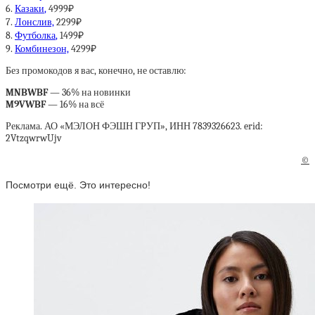
6.
Казаки
,
4999₽
7.
Лонслив,
2299₽
8.
Футболка
,
1499₽
9.
Комбинезон,
4299₽
Без промокодов я вас, конечно, не оставлю:
MNBWBF
— 36% на новинки
M9VWBF
— 16% на всё
Реклама. АО «МЭЛОН ФЭШН ГРУП», ИНН 7839326623. erid:
2VtzqwrwUjv
©
Посмотри ещё. Это интересно!