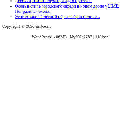
Девочки, это тот случай, когда я просто …
Осень в стиле городского сафари в новом дропе у LIME.
Понравился блейз…
Этот стильный летний образ собран полнос…
Copyright © 2026 infboom.
WordPress: 6.08MB | MySQL:2782 | 1,161sec