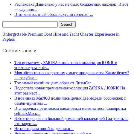
Распаковка Давненько у нас не было бюджетных находок) И вот
— случило…
Этот контрастный образ искусно сочетает …
Unforgettable Premium Boat Hire and Yacht Charter Experiences in
Paphos
Свежие записи
Тем временем у ZARINA вышла новая коллекция ICONIC в
эстетике power dr…
Моя обсессия по квадратному мысу продолжается. Какие берем?
— голубые…
Тот самый яркий акцент, образ от ЛизыСег…
Подоспела новая премиальная коллекция ZARINA / ICONIC На
этот раз наст…
В новинках MANGO появились целых две модели босоножек с
бэмби-принтом …
Эта парочка с ретинолом вдохновила меня на пост. Сыворотка
celimaxМаск…
Befree порадовали большой домашней коллекцией Глазу есть за
что зацепи…
Не повторяем ошибок, девочки…
Эстетика последних августовских дней в п…