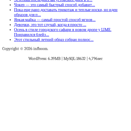
Чокер — это самый быстрый способ добавит…
Пока еще рано доставать трикотаж и теплые носки, но идеи
образов для п…
Яркая майка — самый простой способ мгнов…
Девочки, это тот случай, когда я просто …
Осень в стиле городского сафари в новом дропе у LIME.
Понравился блейз…
Этот стильный летний образ собран полнос…
Copyright © 2026 infboom.
WordPress: 6.39MB | MySQL:18632 | 4,796sec