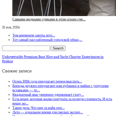
Самыми модными сумками в этом сезоне счи…
31 мая, 2026
Тем временем завтра лето…
Тот самый расслабленный городской образ,…
Unforgettable Premium Boat Hire and Yacht Charter Experiences in
Paphos
Свежие записи
Осень 2026 года предлагает переосмыслить…
Бренды дружно предлагают нам рубашки и майки с упругими
вставками — тр…
Квадратный мыс уверенно удерживает стату…
Есть вещи, которые жалко покупать за полную стоимость. И есть
вещи, ко…
Такие дела. Что еще за найк про…
Лето — идеальное время для смелых экспер…