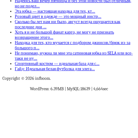
Надеюсь ваш вечер пятницы и без этой новости был отличным,
но не подел…
Эта юбка — настоящая находка для тех, кт…
Розовый цвет в одежде — это мощный инстр…
Сколько бы лет нам ни было, август всегда ощущается как
последние дни …
Хоть я и не большой фанат карго, не могу не признать
возвращение этого…
Находка для тех, кто мучается с подбором джинсов/брюк из-за
большого п…
Не понимаю, нужна ли мне эта сатиновая юбка из SELA или все-
таки не ну…
Спортивный костюм — идеальная база для с…
Гайд: Идеальная белая футболка для элега…
Copyright © 2026 infboom.
WordPress: 6.39MB | MySQL:18639 | 4,664sec