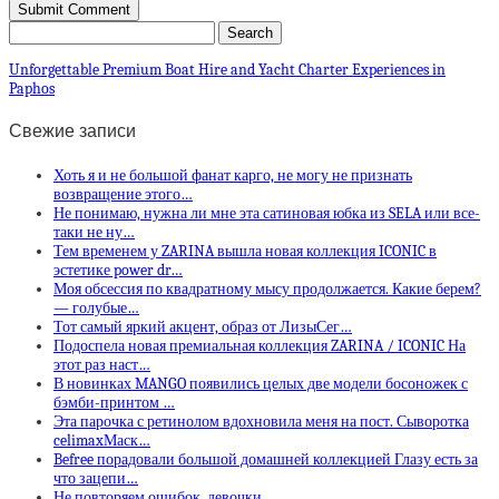
Unforgettable Premium Boat Hire and Yacht Charter Experiences in
Paphos
Свежие записи
Хоть я и не большой фанат карго, не могу не признать
возвращение этого…
Не понимаю, нужна ли мне эта сатиновая юбка из SELA или все-
таки не ну…
Тем временем у ZARINA вышла новая коллекция ICONIC в
эстетике power dr…
Моя обсессия по квадратному мысу продолжается. Какие берем?
— голубые…
Тот самый яркий акцент, образ от ЛизыСег…
Подоспела новая премиальная коллекция ZARINA / ICONIC На
этот раз наст…
В новинках MANGO появились целых две модели босоножек с
бэмби-принтом …
Эта парочка с ретинолом вдохновила меня на пост. Сыворотка
celimaxМаск…
Befree порадовали большой домашней коллекцией Глазу есть за
что зацепи…
Не повторяем ошибок, девочки…