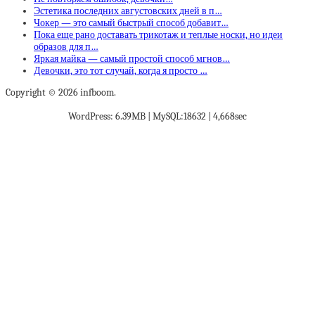
Эстетика последних августовских дней в п…
Чокер — это самый быстрый способ добавит…
Пока еще рано доставать трикотаж и теплые носки, но идеи
образов для п…
Яркая майка — самый простой способ мгнов…
Девочки, это тот случай, когда я просто …
Copyright © 2026 infboom.
WordPress: 6.39MB | MySQL:18632 | 4,668sec