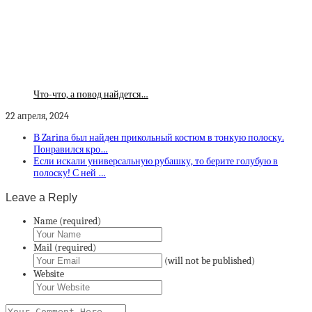
Что-что, а повод найдется…
22 апреля, 2024
В Zarina был найден прикольный костюм в тонкую полоску.
Понравился кро…
Если искали универсальную рубашку, то берите голубую в
полоску! С ней …
Leave a Reply
Name (required)
Mail (required)
(will not be published)
Website