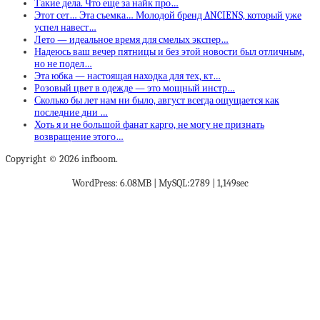
Такие дела. Что еще за найк про…
Этот сет… Эта съемка… Молодой бренд ANCIENS, который уже
успел навест…
Лето — идеальное время для смелых экспер…
Надеюсь ваш вечер пятницы и без этой новости был отличным,
но не подел…
Эта юбка — настоящая находка для тех, кт…
Розовый цвет в одежде — это мощный инстр…
Сколько бы лет нам ни было, август всегда ощущается как
последние дни …
Хоть я и не большой фанат карго, не могу не признать
возвращение этого…
Copyright © 2026 infboom.
WordPress: 6.08MB | MySQL:2789 | 1,149sec