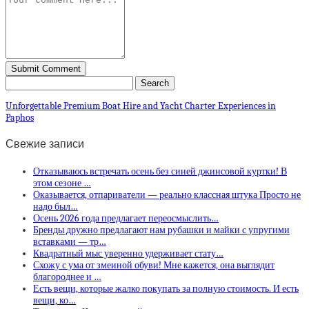
Unforgettable Premium Boat Hire and Yacht Charter Experiences in
Paphos
Свежие записи
Отказываюсь встречать осень без синей джинсовой куртки! В
этом сезоне …
Оказывается, отпариватели — реально классная штука Просто не
надо был…
Осень 2026 года предлагает переосмыслить…
Бренды дружно предлагают нам рубашки и майки с упругими
вставками — тр…
Квадратный мыс уверенно удерживает стату…
Схожу с ума от змеиной обуви! Мне кажется, она выглядит
благороднее и …
Есть вещи, которые жалко покупать за полную стоимость. И есть
вещи, ко…