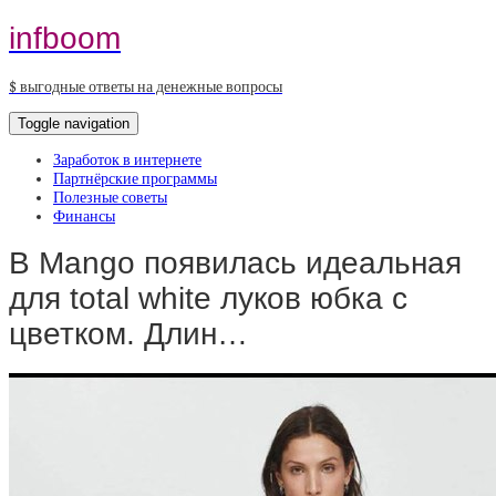
infboom
$ выгодные ответы на денежные вопросы
Toggle navigation
Заработок в интернете
Партнёрские программы
Полезные советы
Финансы
В Mango появилась идеальная
для total white луков юбка с
цветком. Длин…