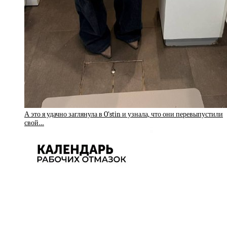
А это я удачно заглянула в O’stin и узнала, что они перевыпустили
свой…