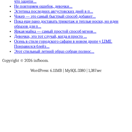
что зацепи…
Не повторяем ошибок, девочки…
Эстетика последних августовских дней в п…
Чокер — это самый быстрый способ добавит…
Пока еще рано доставать трикотаж и теплые носки, но идеи
образов для п…
Яркая майка — самый простой способ мгнов…
Девочки, это тот случай, когда я просто …
Осень в стиле городского сафари в новом дропе у LIME.
Понравился блейз…
Этот стильный летний образ собран полнос…
Copyright © 2026 infboom.
WordPress: 6.11MB | MySQL:3380 | 1,387sec