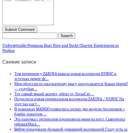
Unforgettable Premium Boat Hire and Yacht Charter Experiences in
Paphos
Свежие записи
Тем временем у ZARINA вышла новая коллекция ICONIC в
эстетике power dr…
Моя обсессия по квадратному мысу продолжается. Какие берем?
— голубые…
Тот самый яркий акцент, образ от ЛизыСег…
Подоспела новая премиальная коллекция ZARINA / ICONIC На
этот раз наст…
В новинках MANGO появились целых две модели босоножек с
бэмби-принтом …
Эта парочка с ретинолом вдохновила меня на пост. Сыворотка
celimaxМаск…
Befree порадовали большой домашней коллекцией Глазу есть за