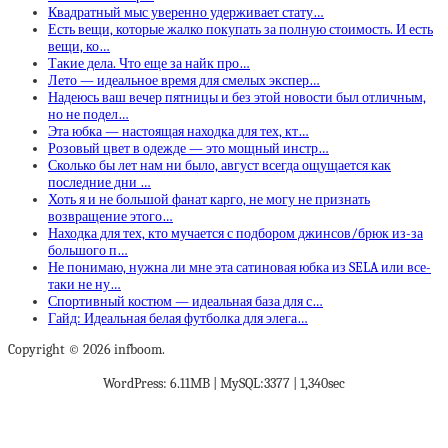
Квадратный мыс уверенно удерживает стату…
Есть вещи, которые жалко покупать за полную стоимость. И есть
вещи, ко…
Такие дела. Что еще за найк про…
Лето — идеальное время для смелых экспер…
Надеюсь ваш вечер пятницы и без этой новости был отличным,
но не подел…
Эта юбка — настоящая находка для тех, кт…
Розовый цвет в одежде — это мощный инстр…
Сколько бы лет нам ни было, август всегда ощущается как
последние дни …
Хоть я и не большой фанат карго, не могу не признать
возвращение этого…
Находка для тех, кто мучается с подбором джинсов/брюк из-за
большого п…
Не понимаю, нужна ли мне эта сатиновая юбка из SELA или все-
таки не ну…
Спортивный костюм — идеальная база для с…
Гайд: Идеальная белая футболка для элега…
Copyright © 2026 infboom.
WordPress: 6.11MB | MySQL:3377 | 1,340sec