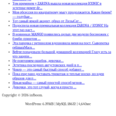
Тем временем у ZARINA вышла новая коллекция ICONIC в
эстетике power dr…
Моя обсессия по квадратному мысу продолжается. Какие берем?
— голубые…
Тот самый яркий акцент, образ от ЛизыСег…
Подоспела новая премиальная коллекция ZARINA / ICONIC На
этот раз наст…
В новинках MANGO появились целых две модели босоножек с
бэмби-принтом …
Эта парочка с ретинолом вдохновила меня на пост. Сыворотка
celimaxМаск…
Befree порадовали большой домашней коллекцией Глазу есть за
что зацепи…
Не повторяем ошибок, девочки…
Эстетика последних августовских дней в п…
Чокер — это самый быстрый способ добавит…
Пока еще рано доставать трикотаж и теплые носки, но идеи
образов для п…
Яркая майка — самый простой способ мгнов…
Девочки, это тот случай, когда я просто …
Copyright © 2026 infboom.
WordPress: 6.39MB | MySQL:18632 | 4,640sec