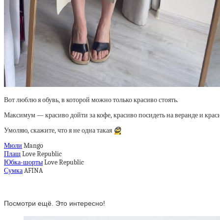
Вот люблю я обувь, в которой можно только красиво стоять.
Максимум — красиво дойти за кофе, красиво посидеть на веранде и краси
Умоляю, скажите, что я не одна такая
😊
Мюли
Mango
Плащ
Love Republic
Юбка-шорты
Love Republic
Сумка
AFINA
Посмотри ещё. Это интересно!