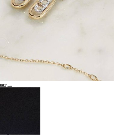
овсе, …