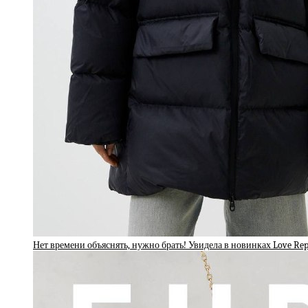
Нет времени объяснять, нужно брать! Увидела в новинках Love Re