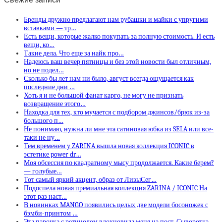
Бренды дружно предлагают нам рубашки и майки с упругими
вставками — тр…
Есть вещи, которые жалко покупать за полную стоимость. И есть
вещи, ко…
Такие дела. Что еще за найк про…
Надеюсь ваш вечер пятницы и без этой новости был отличным,
но не подел…
Сколько бы лет нам ни было, август всегда ощущается как
последние дни …
Хоть я и не большой фанат карго, не могу не признать
возвращение этого…
Находка для тех, кто мучается с подбором джинсов/брюк из-за
большого п…
Не понимаю, нужна ли мне эта сатиновая юбка из SELA или все-
таки не ну…
Тем временем у ZARINA вышла новая коллекция ICONIC в
эстетике power dr…
Моя обсессия по квадратному мысу продолжается. Какие берем?
— голубые…
Тот самый яркий акцент, образ от ЛизыСег…
Подоспела новая премиальная коллекция ZARINA / ICONIC На
этот раз наст…
В новинках MANGO появились целых две модели босоножек с
бэмби-принтом …
Эта парочка с ретинолом вдохновила меня на пост. Сыворотка