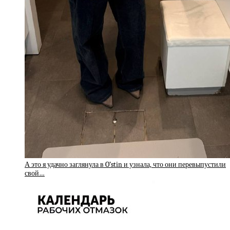
А это я удачно заглянула в O’stin и узнала, что они перевыпустили
свой…