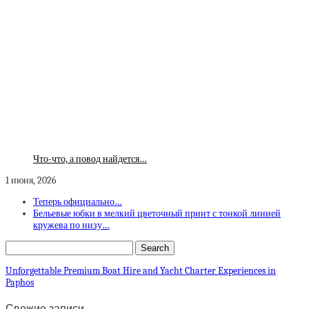
Что-что, а повод найдется…
1 июня, 2026
Теперь официально…
Бельевые юбки в мелкий цветочный принт с тонкой линией
кружева по низу…
Unforgettable Premium Boat Hire and Yacht Charter Experiences in
Paphos
Свежие записи