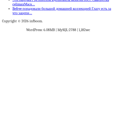
celimaxМаск…
Befree порадовали большой домашней коллекцией Глазу есть за
что зацепи…
Copyright © 2026 infboom.
WordPress: 6.08MB | MySQL:2788 | 1,182sec