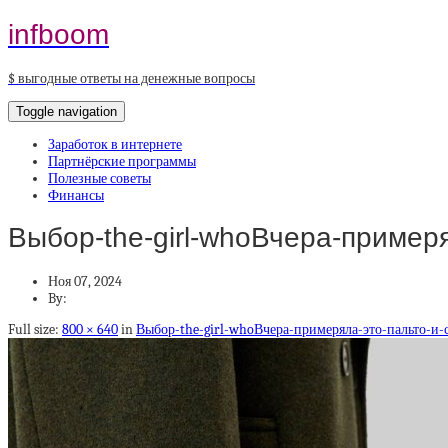
infboom
$ выгодные ответы на денежные вопросы
Toggle navigation
Заработок в интернете
Партнёрские программы
Полезные советы
Финансы
Выбор-the-girl-whoВчера-примеря
Ноя 07, 2024
By:
Full size:
800 × 640
in
Выбор-the-girl-whoВчера-примеряла-это-пальто-и-