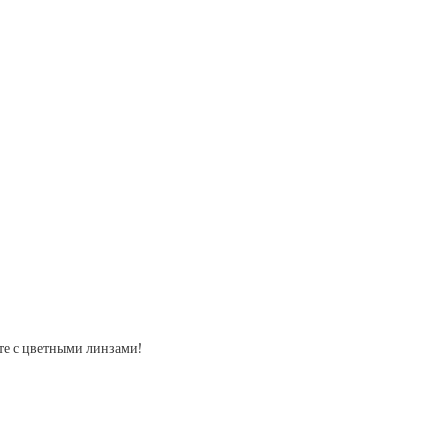
те с цветными линзами!