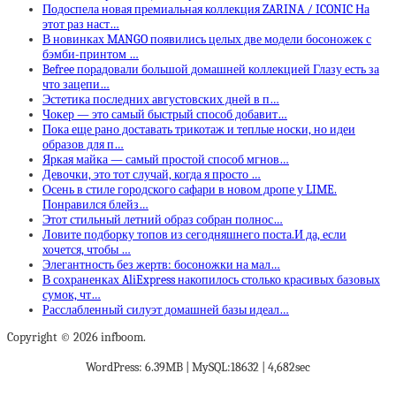
Подоспела новая премиальная коллекция ZARINA / ICONIC На
этот раз наст…
В новинках MANGO появились целых две модели босоножек с
бэмби-принтом …
Befree порадовали большой домашней коллекцией Глазу есть за
что зацепи…
Эстетика последних августовских дней в п…
Чокер — это самый быстрый способ добавит…
Пока еще рано доставать трикотаж и теплые носки, но идеи
образов для п…
Яркая майка — самый простой способ мгнов…
Девочки, это тот случай, когда я просто …
Осень в стиле городского сафари в новом дропе у LIME.
Понравился блейз…
Этот стильный летний образ собран полнос…
Ловите подборку топов из сегодняшнего поста.И да, если
хочется, чтобы …
Элегантность без жертв: босоножки на мал…
В сохраненках AliExpress накопилось столько красивых базовых
сумок, чт…
Расслабленный силуэт домашней базы идеал…
Copyright © 2026 infboom.
WordPress: 6.39MB | MySQL:18632 | 4,682sec