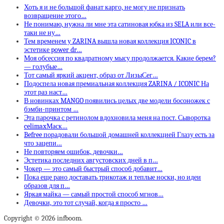
Хоть я и не большой фанат карго, не могу не признать
возвращение этого…
Не понимаю, нужна ли мне эта сатиновая юбка из SELA или все-
таки не ну…
Тем временем у ZARINA вышла новая коллекция ICONIC в
эстетике power dr…
Моя обсессия по квадратному мысу продолжается. Какие берем?
— голубые…
Тот самый яркий акцент, образ от ЛизыСег…
Подоспела новая премиальная коллекция ZARINA / ICONIC На
этот раз наст…
В новинках MANGO появились целых две модели босоножек с
бэмби-принтом …
Эта парочка с ретинолом вдохновила меня на пост. Сыворотка
celimaxМаск…
Befree порадовали большой домашней коллекцией Глазу есть за
что зацепи…
Не повторяем ошибок, девочки…
Эстетика последних августовских дней в п…
Чокер — это самый быстрый способ добавит…
Пока еще рано доставать трикотаж и теплые носки, но идеи
образов для п…
Яркая майка — самый простой способ мгнов…
Девочки, это тот случай, когда я просто …
Copyright © 2026 infboom.