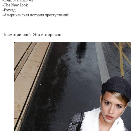
▪️
Эмили в Париже
▪️
The New Look
▪️
Рэтчед
▪️
Американская история преступлений
Посмотри ещё. Это интересно!