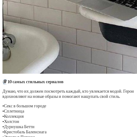
📎
10 самых стильных сериалов
Думаю, что их должен посмотреть каждый, кто увлекается модой. Герои
вдохновляют на новые образы и помогают нащупать свой стиль.
▪️
Секс в большом городе
▪️
Сплетница
▪️
Коллекция
▪️
Холстон
▪️
Дурнушка Бетти
▪️
Кристобаль Баленсиага