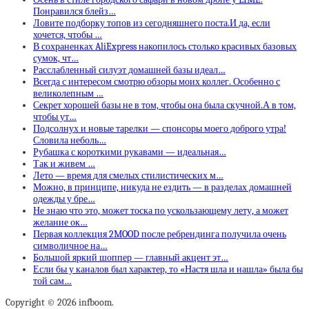
Понравился блейз…
Ловите подборку топов из сегодняшнего поста.И да, если
хочется, чтобы …
В сохраненках AliExpress накопилось столько красивых базовых
сумок, чт…
Расслабленный силуэт домашней базы идеал…
Всегда с интересом смотрю обзоры моих коллег. Особенно с
великолепным …
Секрет хорошей базы не в том, чтобы она была скучной.А в том,
чтобы ут…
Подсолнух и новые тарелки — спонсоры моего доброго утра!
Словила неболь…
Рубашка с короткими рукавами — идеальная…
Так и живем …
Лето — время для смелых стилистических м…
Можно, в принципе, никуда не ездить — в разделах домашней
одежды у бре…
Не знаю что это, может тоска по ускользающему лету, а может
желание ок…
Первая коллекция 2MOOD после ребрендинга получила очень
символичное на…
Большой яркий шоппер — главный акцент эт…
Если бы у каналов был характер, то «Настя шла и нашла» была бы
той сам…
Copyright © 2026 infboom.