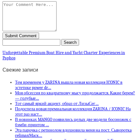
Unforgettable Premium Boat Hire and Yacht Charter Experiences in
Paphos
Свежие записи
Тем временем у ZARINA вышла новая коллекция ICONIC в
эстетике power dr…
Моя обсессия по квадратному мысу продолжается. Какие берем?
— голубые…
Тот самый яркий акцент, образ от ЛизыСег…
Подоспела новая премиальная коллекция ZARINA / ICONIC На
этот раз наст…
В новинках MANGO появились целых две модели босоножек с
бэмби-принтом …
Эта парочка с ретинолом вдохновила меня на пост. Сыворотка
celimaxМаск…