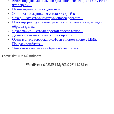
Befree порадовали большой домашней коллекцией Глазу есть за
что зацепи…
Не повторяем ошибок, девочки…
Эстетика последних августовских дней в п…
Чокер — это самый быстрый способ добавит…
Пока еще рано доставать трикотаж и теплые носки, но идеи
образов для п…
Яркая майка — самый простой способ мгнов…
Девочки, это тот случай, когда я просто …
Осень в стиле городского сафари в новом дропе у LIME.
Понравился блейз…
Этот стильный летний образ собран полнос…
Copyright © 2026 infboom.
WordPress: 6.08MB | MySQL:2931 | 1,273sec