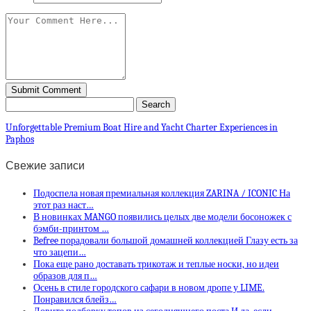
Unforgettable Premium Boat Hire and Yacht Charter Experiences in
Paphos
Свежие записи
Подоспела новая премиальная коллекция ZARINA / ICONIC На
этот раз наст…
В новинках MANGO появились целых две модели босоножек с
бэмби-принтом …
Befree порадовали большой домашней коллекцией Глазу есть за
что зацепи…
Пока еще рано доставать трикотаж и теплые носки, но идеи
образов для п…
Осень в стиле городского сафари в новом дропе у LIME.
Понравился блейз…