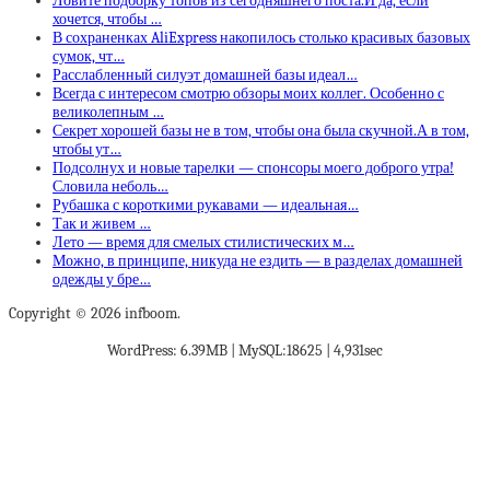
Ловите подборку топов из сегодняшнего поста.И да, если
хочется, чтобы …
В сохраненках AliExpress накопилось столько красивых базовых
сумок, чт…
Расслабленный силуэт домашней базы идеал…
Всегда с интересом смотрю обзоры моих коллег. Особенно с
великолепным …
Секрет хорошей базы не в том, чтобы она была скучной.А в том,
чтобы ут…
Подсолнух и новые тарелки — спонсоры моего доброго утра!
Словила неболь…
Рубашка с короткими рукавами — идеальная…
Так и живем …
Лето — время для смелых стилистических м…
Можно, в принципе, никуда не ездить — в разделах домашней
одежды у бре…
Copyright © 2026 infboom.
WordPress: 6.39MB | MySQL:18625 | 4,931sec