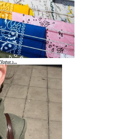
 Vogue з…