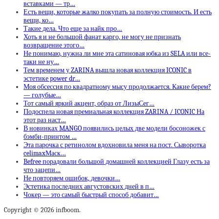
вставками — тр…
Есть вещи, которые жалко покупать за полную стоимость. И есть
вещи, ко…
Такие дела. Что еще за найк про…
Хоть я и не большой фанат карго, не могу не признать
возвращение этого…
Не понимаю, нужна ли мне эта сатиновая юбка из SELA или все-
таки не ну…
Тем временем у ZARINA вышла новая коллекция ICONIC в
эстетике power dr…
Моя обсессия по квадратному мысу продолжается. Какие берем?
— голубые…
Тот самый яркий акцент, образ от ЛизыСег…
Подоспела новая премиальная коллекция ZARINA / ICONIC На
этот раз наст…
В новинках MANGO появились целых две модели босоножек с
бэмби-принтом …
Эта парочка с ретинолом вдохновила меня на пост. Сыворотка
celimaxМаск…
Befree порадовали большой домашней коллекцией Глазу есть за
что зацепи…
Не повторяем ошибок, девочки…
Эстетика последних августовских дней в п…
Чокер — это самый быстрый способ добавит…
Copyright © 2026 infboom.