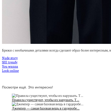
Брюки с необычными деталями всегда сделают образ более интересным, 
Nude story
SHI trendy
You wanna
Look online
Посмотри ещё. Это интересно!
Правила существуют, чтобы их нарушать. Т…
Джемпер — самая базовая вещь в гардеробе…