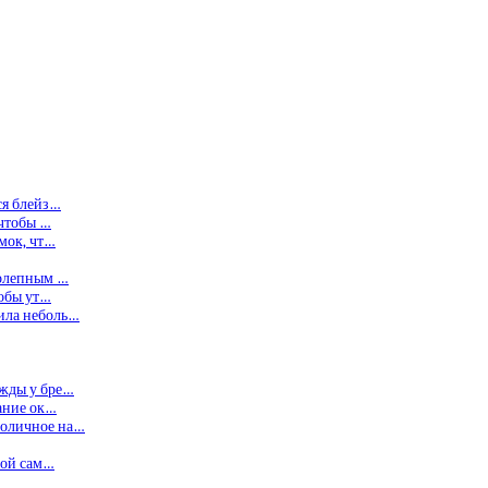
ся блейз…
 чтобы …
умок, чт…
колепным …
тобы ут…
ила неболь…
ежды у бре…
лание ок…
воличное на…
той сам…