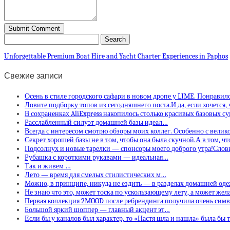
Unforgettable Premium Boat Hire and Yacht Charter Experiences in Paphos
Свежие записи
Осень в стиле городского сафари в новом дропе у LIME. Понравил
Ловите подборку топов из сегодняшнего поста.И да, если хочется,
В сохраненках AliExpress накопилось столько красивых базовых с
Расслабленный силуэт домашней базы идеал…
Всегда с интересом смотрю обзоры моих коллег. Особенно с вели
Секрет хорошей базы не в том, чтобы она была скучной.А в том, ч
Подсолнух и новые тарелки — спонсоры моего доброго утра!Слов
Рубашка с короткими рукавами — идеальная…
Так и живем …
Лето — время для смелых стилистических м…
Можно, в принципе, никуда не ездить — в разделах домашней од
Не знаю что это, может тоска по ускользающему лету, а может же
Первая коллекция 2MOOD после ребрендинга получила очень сим
Большой яркий шоппер — главный акцент эт…
Если бы у каналов был характер, то «Настя шла и нашла» была бы 