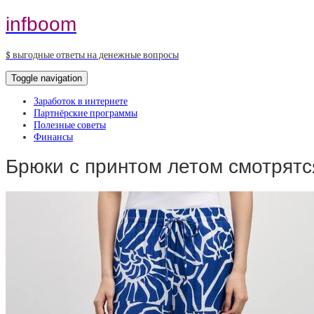
infboom
$ выгодные ответы на денежные вопросы
Toggle navigation
Заработок в интернете
Партнёрские программы
Полезные советы
Финансы
Брюки с принтом летом смотрят