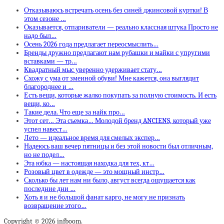
Отказываюсь встречать осень без синей джинсовой куртки! В
этом сезоне …
Оказывается, отпариватели — реально классная штука Просто не
надо был…
Осень 2026 года предлагает переосмыслить…
Бренды дружно предлагают нам рубашки и майки с упругими
вставками — тр…
Квадратный мыс уверенно удерживает стату…
Схожу с ума от змеиной обуви! Мне кажется, она выглядит
благороднее и …
Есть вещи, которые жалко покупать за полную стоимость. И есть
вещи, ко…
Такие дела. Что еще за найк про…
Этот сет… Эта съемка… Молодой бренд ANCIENS, который уже
успел навест…
Лето — идеальное время для смелых экспер…
Надеюсь ваш вечер пятницы и без этой новости был отличным,
но не подел…
Эта юбка — настоящая находка для тех, кт…
Розовый цвет в одежде — это мощный инстр…
Сколько бы лет нам ни было, август всегда ощущается как
последние дни …
Хоть я и не большой фанат карго, не могу не признать
возвращение этого…
Copyright © 2026 infboom.