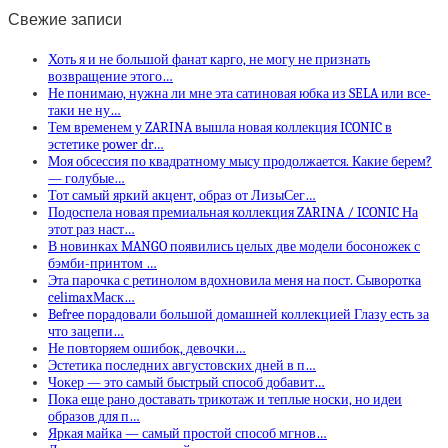
Свежие записи
Хоть я и не большой фанат карго, не могу не признать
возвращение этого…
Не понимаю, нужна ли мне эта сатиновая юбка из SELA или все-
таки не ну…
Тем временем у ZARINA вышла новая коллекция ICONIC в
эстетике power dr…
Моя обсессия по квадратному мысу продолжается. Какие берем?
— голубые…
Тот самый яркий акцент, образ от ЛизыСег…
Подоспела новая премиальная коллекция ZARINA / ICONIC На
этот раз наст…
В новинках MANGO появились целых две модели босоножек с
бэмби-принтом …
Эта парочка с ретинолом вдохновила меня на пост. Сыворотка
celimaxМаск…
Befree порадовали большой домашней коллекцией Глазу есть за
что зацепи…
Не повторяем ошибок, девочки…
Эстетика последних августовских дней в п…
Чокер — это самый быстрый способ добавит…
Пока еще рано доставать трикотаж и теплые носки, но идеи
образов для п…
Яркая майка — самый простой способ мгнов…