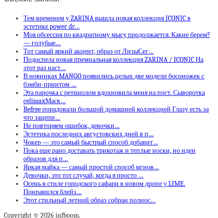
Тем временем у ZARINA вышла новая коллекция ICONIC в
эстетике power dr…
Моя обсессия по квадратному мысу продолжается. Какие берем?
— голубые…
Тот самый яркий акцент, образ от ЛизыСег…
Подоспела новая премиальная коллекция ZARINA / ICONIC На
этот раз наст…
В новинках MANGO появились целых две модели босоножек с
бэмби-принтом …
Эта парочка с ретинолом вдохновила меня на пост. Сыворотка
celimaxМаск…
Befree порадовали большой домашней коллекцией Глазу есть за
что зацепи…
Не повторяем ошибок, девочки…
Эстетика последних августовских дней в п…
Чокер — это самый быстрый способ добавит…
Пока еще рано доставать трикотаж и теплые носки, но идеи
образов для п…
Яркая майка — самый простой способ мгнов…
Девочки, это тот случай, когда я просто …
Осень в стиле городского сафари в новом дропе у LIME.
Понравился блейз…
Этот стильный летний образ собран полнос…
Copyright © 2026 infboom.