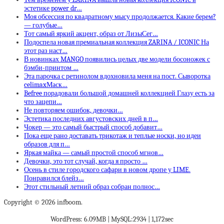
эстетике power dr…
Моя обсессия по квадратному мысу продолжается. Какие берем?
— голубые…
Тот самый яркий акцент, образ от ЛизыСег…
Подоспела новая премиальная коллекция ZARINA / ICONIC На
этот раз наст…
В новинках MANGO появились целых две модели босоножек с
бэмби-принтом …
Эта парочка с ретинолом вдохновила меня на пост. Сыворотка
celimaxМаск…
Befree порадовали большой домашней коллекцией Глазу есть за
что зацепи…
Не повторяем ошибок, девочки…
Эстетика последних августовских дней в п…
Чокер — это самый быстрый способ добавит…
Пока еще рано доставать трикотаж и теплые носки, но идеи
образов для п…
Яркая майка — самый простой способ мгнов…
Девочки, это тот случай, когда я просто …
Осень в стиле городского сафари в новом дропе у LIME.
Понравился блейз…
Этот стильный летний образ собран полнос…
Copyright © 2026 infboom.
WordPress: 6.09MB | MySQL:2934 | 1,172sec