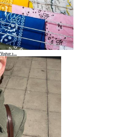
 Vogue з…