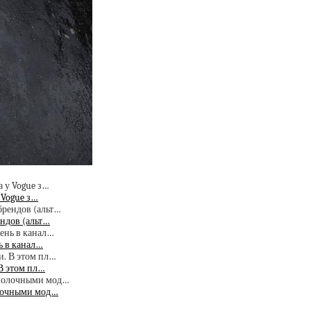
 Vogue з…
ндов (альт…
ь в канал…
В этом пл…
олочными мод…