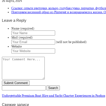
26 марта, 2024
Ссылки: серьги цветочки, кольцо, голубая сумка, перчатки, футбол
Повторяем весенний образ из Pinterest и возвращаемся к жизни. 
Leave a Reply
Name (required)
Mail (required)
(will not be published)
Website
Unforgettable Premium Boat Hire and Yacht Charter Experiences in Paphos
Свежие записи