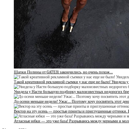
Шапки Полины от GATE31 закончились, но очень похож…
Такой креативной рекламной съемки у нас еще не было! Увидела у
Увидела у Насти большую подборку малоизвестных недорогих бре
До осени меньше недели! Ужас… Поэтому хочу посвятить этот ден
Вектор на эту осень — простые принты и приглушенные оттенки. 
Атласные юбки — это уже база! Разрываюсь между черными и м