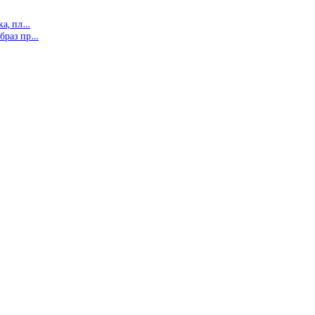
ка, пл…
Образ пр…