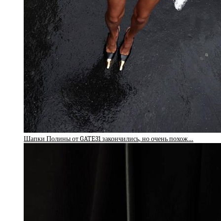
Шапки Полины от GATE31 закончились, но очень похож…