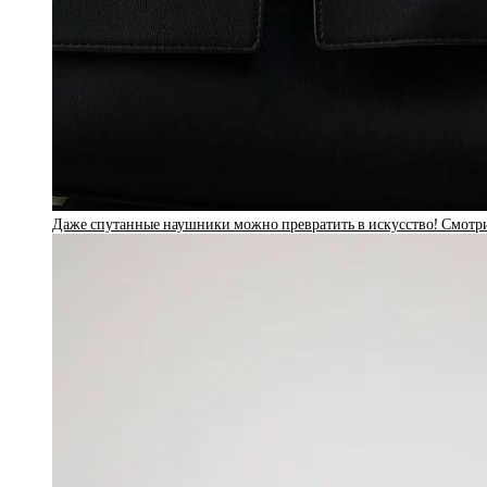
Даже спутанные наушники можно превратить в искусство! Смотри