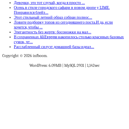
Девочки, это тот случай, когда я просто …
Осень в стиле городского сафари в новом дропе у LIME.
Понравился блейз…
Этот стильный летний образ собран полнос…
Ловите подборку топов из сегодняшнего поста.И да, если
хочется, чтобы …
Элегантность без жертв: босоножки на мал…
В сохраненках AliExpress накопилось столько красивых базовых
сумок, чт…
Расслабленный силуэт домашней базы идеал…
Copyright © 2026 infboom.
WordPress: 6.09MB | MySQL:2931 | 1,142sec