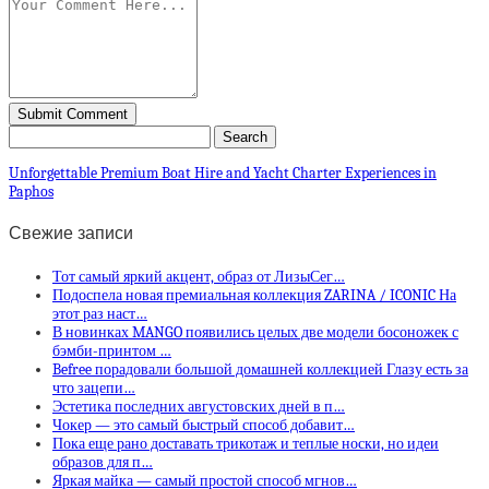
Unforgettable Premium Boat Hire and Yacht Charter Experiences in
Paphos
Свежие записи
Тот самый яркий акцент, образ от ЛизыСег…
Подоспела новая премиальная коллекция ZARINA / ICONIC На
этот раз наст…
В новинках MANGO появились целых две модели босоножек с
бэмби-принтом …
Befree порадовали большой домашней коллекцией Глазу есть за
что зацепи…
Эстетика последних августовских дней в п…
Чокер — это самый быстрый способ добавит…
Пока еще рано доставать трикотаж и теплые носки, но идеи
образов для п…
Яркая майка — самый простой способ мгнов…