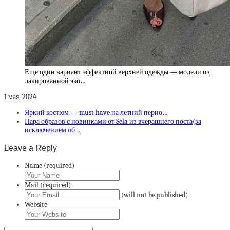
Еще один вариант эффектной верхней одежды — модели из
лакированной эко…
1 мая, 2024
Яркий костюм — must have на летний перио…
Пара образов с новинками от Sela из вчерашнего поста(за
исключением об…
Leave a Reply
Name (required)
Mail (required)
(will not be published)
Website