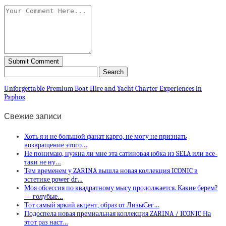
Unforgettable Premium Boat Hire and Yacht Charter Experiences in
Paphos
Свежие записи
Хоть я и не большой фанат карго, не могу не признать
возвращение этого…
Не понимаю, нужна ли мне эта сатиновая юбка из SELA или все-
таки не ну…
Тем временем у ZARINA вышла новая коллекция ICONIC в
эстетике power dr…
Моя обсессия по квадратному мысу продолжается. Какие берем?
— голубые…
Тот самый яркий акцент, образ от ЛизыСег…
Подоспела новая премиальная коллекция ZARINA / ICONIC На
этот раз наст…