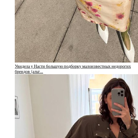
Увидела у Насти большую подборку малоизвестных недорогих
брендов (альт…