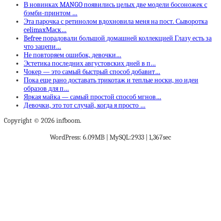
В новинках MANGO появились целых две модели босоножек с
бэмби-принтом …
Эта парочка с ретинолом вдохновила меня на пост. Сыворотка
celimaxМаск…
Befree порадовали большой домашней коллекцией Глазу есть за
что зацепи…
Не повторяем ошибок, девочки…
Эстетика последних августовских дней в п…
Чокер — это самый быстрый способ добавит…
Пока еще рано доставать трикотаж и теплые носки, но идеи
образов для п…
Яркая майка — самый простой способ мгнов…
Девочки, это тот случай, когда я просто …
Copyright © 2026 infboom.
WordPress: 6.09MB | MySQL:2933 | 1,367sec