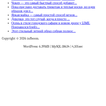
Чокер — это самый быстрый способ добавит…
Пока еще рано доставать трикотаж и теплые носки, но идеи
образов для п…
Яркая майка — самый простой способ мгнов…
Девочки, это тот случай, когда я просто …
Осень в стиле городского сафари в новом дропе у LIME.
Понравился блейз…
Этот стильный летний образ собран полнос…
Copyright © 2026 infboom.
WordPress: 6.39MB | MySQL:18634 | 4,105sec