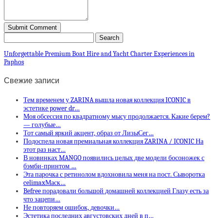
Unforgettable Premium Boat Hire and Yacht Charter Experiences in
Paphos
Свежие записи
Тем временем у ZARINA вышла новая коллекция ICONIC в
эстетике power dr…
Моя обсессия по квадратному мысу продолжается. Какие берем?
— голубые…
Тот самый яркий акцент, образ от ЛизыСег…
Подоспела новая премиальная коллекция ZARINA / ICONIC На
этот раз наст…
В новинках MANGO появились целых две модели босоножек с
бэмби-принтом …
Эта парочка с ретинолом вдохновила меня на пост. Сыворотка
celimaxМаск…
Befree порадовали большой домашней коллекцией Глазу есть за
что зацепи…
Не повторяем ошибок, девочки…
Эстетика последних августовских дней в п…