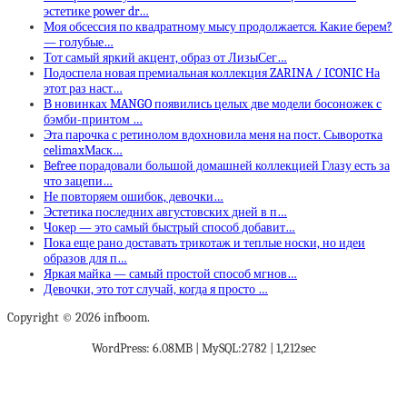
эстетике power dr…
Моя обсессия по квадратному мысу продолжается. Какие берем?
— голубые…
Тот самый яркий акцент, образ от ЛизыСег…
Подоспела новая премиальная коллекция ZARINA / ICONIC На
этот раз наст…
В новинках MANGO появились целых две модели босоножек с
бэмби-принтом …
Эта парочка с ретинолом вдохновила меня на пост. Сыворотка
celimaxМаск…
Befree порадовали большой домашней коллекцией Глазу есть за
что зацепи…
Не повторяем ошибок, девочки…
Эстетика последних августовских дней в п…
Чокер — это самый быстрый способ добавит…
Пока еще рано доставать трикотаж и теплые носки, но идеи
образов для п…
Яркая майка — самый простой способ мгнов…
Девочки, это тот случай, когда я просто …
Copyright © 2026 infboom.
WordPress: 6.08MB | MySQL:2782 | 1,212sec