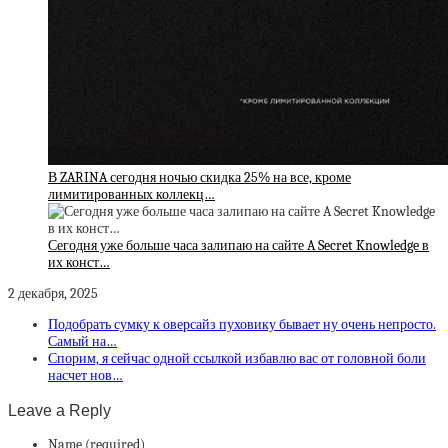
В ZARINA сегодня ночью скидка 25% на все, кроме
лимитированных коллекц…
Сегодня уже больше часа залипаю на сайте A Secret Knowledge в
их конст…
2 декабря, 2025
Подобрать сумку к оверсайз пуховику бывает ну очень непросто.
Самый на…
Спорим, я сейчас одной ссылкой избавлю вас от головной боли
насчет нов…
Leave a Reply
Name (required)