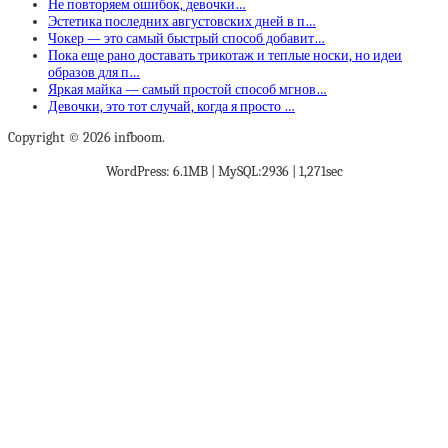
Не повторяем ошибок, девочки…
Эстетика последних августовских дней в п…
Чокер — это самый быстрый способ добавит…
Пока еще рано доставать трикотаж и теплые носки, но идеи
образов для п…
Яркая майка — самый простой способ мгнов…
Девочки, это тот случай, когда я просто …
Copyright © 2026 infboom.
WordPress: 6.1MB | MySQL:2936 | 1,271sec