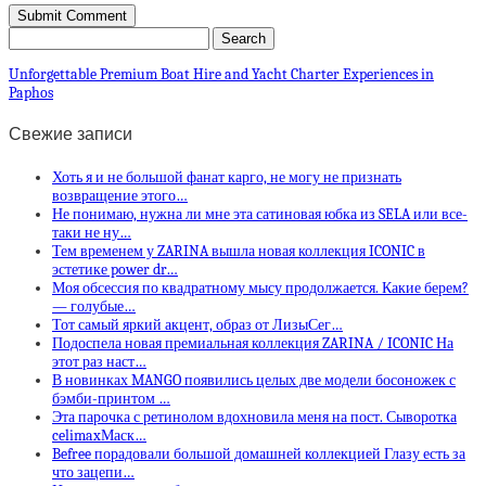
Unforgettable Premium Boat Hire and Yacht Charter Experiences in
Paphos
Свежие записи
Хоть я и не большой фанат карго, не могу не признать
возвращение этого…
Не понимаю, нужна ли мне эта сатиновая юбка из SELA или все-
таки не ну…
Тем временем у ZARINA вышла новая коллекция ICONIC в
эстетике power dr…
Моя обсессия по квадратному мысу продолжается. Какие берем?
— голубые…
Тот самый яркий акцент, образ от ЛизыСег…
Подоспела новая премиальная коллекция ZARINA / ICONIC На
этот раз наст…
В новинках MANGO появились целых две модели босоножек с
бэмби-принтом …
Эта парочка с ретинолом вдохновила меня на пост. Сыворотка
celimaxМаск…
Befree порадовали большой домашней коллекцией Глазу есть за
что зацепи…