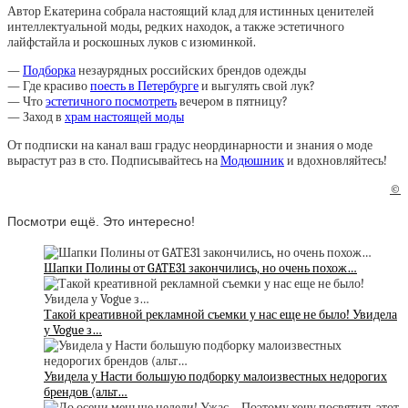
Автор Екатерина собрала настоящий клад для истинных ценителей
интеллектуальной моды, редких находок, а также эстетичного
лайфстайла и роскошных луков с изюминкой.
—
Подборка
незаурядных российских брендов одежды
— Где красиво
поесть в Петербурге
и выгулять свой лук?
— Что
эстетичного посмотреть
вечером в пятницу?
— Заход в
храм настоящей моды
От подписки на канал ваш градус неординарности и знания о моде
вырастут раз в сто. Подписывайтесь на
Модюшник
и вдохновляйтесь!
©
Посмотри ещё. Это интересно!
Шапки Полины от GATE31 закончились, но очень похож…
Такой креативной рекламной съемки у нас еще не было! Увидела
у Vogue з…
Увидела у Насти большую подборку малоизвестных недорогих
брендов (альт…