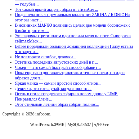
— голубые…
Тот самый яркий акцент, образ от ЛизыСег…
Подоспела новая премиальная коллекция ZARINA / ICONIC На
этот раз наст…
В новинках MANGO появились целых две модели босоножек с
бэмби-принтом …
Эта парочка с ретинолом вдохновила меня на пост. Сыворотка
celimaxМаск…
Befree порадовали большой домашней коллекцией Глазу есть за
что зацепи…
Не повторяем ошибок, девочки…
Эстетика последних августовских дней в п…
Чокер — это самый быстрый способ добавит…
Пока еще рано доставать трикотаж и теплые носки, но идеи
образов для п…
Яркая майка — самый простой способ мгнов…
Девочки, это тот случай, когда я просто …
Осень в стиле городского сафари в новом дропе у LIME.
Понравился блейз…
Этот стильный летний образ собран полнос…
Copyright © 2026 infboom.
WordPress: 6.39MB | MySQL:18632 | 4,940sec