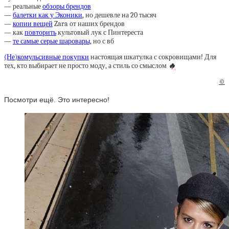
— реальные
обзоры брендов
—
балетки как у Эконики
, но дешевле на 20 тысяч
—
копии вещей
Zara от наших брендов
— как
повторить
культовый лук с Пинтереста
—
те самые серые шаровары,
но с вб
(Не)комульсивные покупки
настоящая шкатулка с сокровищами! Для
тех, кто выбирает не просто моду, а стиль со смыслом
🔥
©
Посмотри ещё. Это интересно!