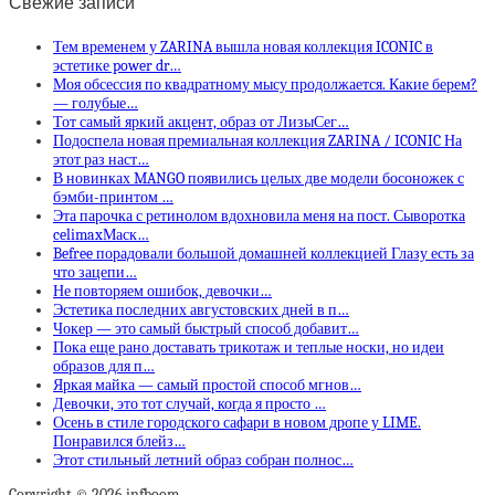
Свежие записи
Тем временем у ZARINA вышла новая коллекция ICONIC в
эстетике power dr…
Моя обсессия по квадратному мысу продолжается. Какие берем?
— голубые…
Тот самый яркий акцент, образ от ЛизыСег…
Подоспела новая премиальная коллекция ZARINA / ICONIC На
этот раз наст…
В новинках MANGO появились целых две модели босоножек с
бэмби-принтом …
Эта парочка с ретинолом вдохновила меня на пост. Сыворотка
celimaxМаск…
Befree порадовали большой домашней коллекцией Глазу есть за
что зацепи…
Не повторяем ошибок, девочки…
Эстетика последних августовских дней в п…
Чокер — это самый быстрый способ добавит…
Пока еще рано доставать трикотаж и теплые носки, но идеи
образов для п…
Яркая майка — самый простой способ мгнов…
Девочки, это тот случай, когда я просто …
Осень в стиле городского сафари в новом дропе у LIME.
Понравился блейз…
Этот стильный летний образ собран полнос…
Copyright © 2026 infboom.