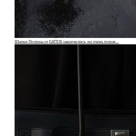
Шапки Полины от GATE31 закончились, но очень похож…