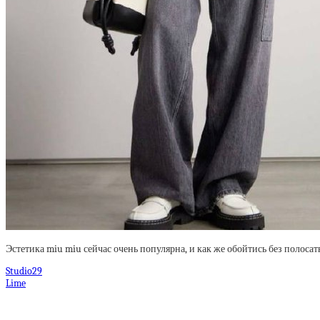
Эстетика miu miu сейчас очень популярна, и как же обойтись без полоса
Studio29
Lime