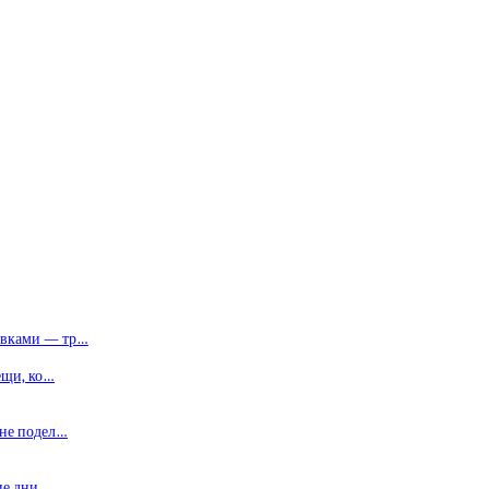
авками — тр…
ещи, ко…
 не подел…
ие дни …