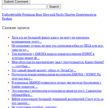
Unforgettable Premium Boat Hire and Yacht Charter Experiences in
Paphos
Свежие записи
Хоть я и не большой фанат карго, не могу не признать
возвращение этого…
Не понимаю, нужна ли мне эта сатиновая юбка из SELA или все-
таки не ну…
Тем временем у ZARINA вышла новая коллекция ICONIC в
эстетике power dr…
Моя обсессия по квадратному мысу продолжается. Какие берем?
— голубые…
Тот самый яркий акцент, образ от ЛизыСег…
Подоспела новая премиальная коллекция ZARINA / ICONIC На
этот раз наст…
В новинках MANGO появились целых две модели босоножек с
бэмби-принтом …
Эта парочка с ретинолом вдохновила меня на пост. Сыворотка
celimaxМаск…
Befree порадовали большой домашней коллекцией Глазу есть за
что зацепи…
Не повторяем ошибок, девочки…