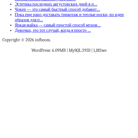
Эстетика последних августовских дней в п…
Чокер — это самый быстрый способ добавит…
Пока еще рано доставать трикотаж и теплые носки, но идеи
образов для п…
Яркая майка — самый простой способ мгнов…
Девочки, это тот случай, когда я просто …
Copyright © 2026 infboom.
WordPress: 6.09MB | MySQL:2933 | 1,182sec