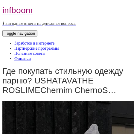
infboom
$ выгодные ответы на денежные вопросы
Toggle navigation
Заработок в интернете
Партнёрские программы
Полезные советы
Финансы
Где покупать стильную одежду
парню? USHATAVATHE
ROSLIMEChernim ChernoS…