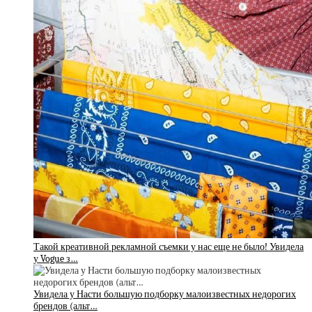
Такой креативной рекламной съемки у нас еще не было! Увидела
у Vogue з…
Увидела у Насти большую подборку малоизвестных недорогих
брендов (альт…