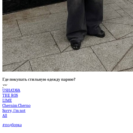
Где покупать стильную одежду парню?
〰️
USHATAVA
THE ROS
LIME
Chernim Cherno
Sorry, i’m not
All
#подборка