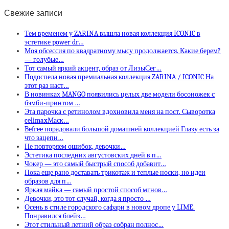
Свежие записи
Тем временем у ZARINA вышла новая коллекция ICONIC в
эстетике power dr…
Моя обсессия по квадратному мысу продолжается. Какие берем?
— голубые…
Тот самый яркий акцент, образ от ЛизыСег…
Подоспела новая премиальная коллекция ZARINA / ICONIC На
этот раз наст…
В новинках MANGO появились целых две модели босоножек с
бэмби-принтом …
Эта парочка с ретинолом вдохновила меня на пост. Сыворотка
celimaxМаск…
Befree порадовали большой домашней коллекцией Глазу есть за
что зацепи…
Не повторяем ошибок, девочки…
Эстетика последних августовских дней в п…
Чокер — это самый быстрый способ добавит…
Пока еще рано доставать трикотаж и теплые носки, но идеи
образов для п…
Яркая майка — самый простой способ мгнов…
Девочки, это тот случай, когда я просто …
Осень в стиле городского сафари в новом дропе у LIME.
Понравился блейз…
Этот стильный летний образ собран полнос…