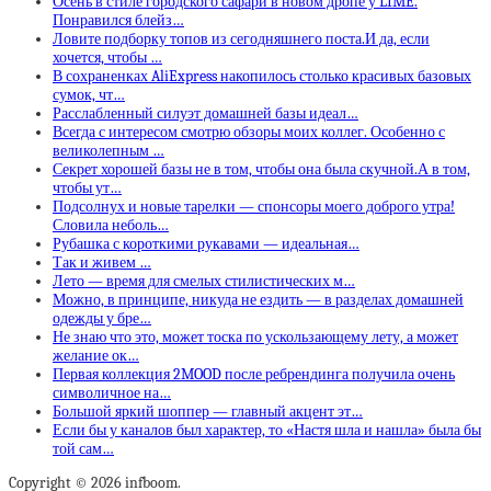
Осень в стиле городского сафари в новом дропе у LIME.
Понравился блейз…
Ловите подборку топов из сегодняшнего поста.И да, если
хочется, чтобы …
В сохраненках AliExpress накопилось столько красивых базовых
сумок, чт…
Расслабленный силуэт домашней базы идеал…
Всегда с интересом смотрю обзоры моих коллег. Особенно с
великолепным …
Секрет хорошей базы не в том, чтобы она была скучной.А в том,
чтобы ут…
Подсолнух и новые тарелки — спонсоры моего доброго утра!
Словила неболь…
Рубашка с короткими рукавами — идеальная…
Так и живем …
Лето — время для смелых стилистических м…
Можно, в принципе, никуда не ездить — в разделах домашней
одежды у бре…
Не знаю что это, может тоска по ускользающему лету, а может
желание ок…
Первая коллекция 2MOOD после ребрендинга получила очень
символичное на…
Большой яркий шоппер — главный акцент эт…
Если бы у каналов был характер, то «Настя шла и нашла» была бы
той сам…
Copyright © 2026 infboom.