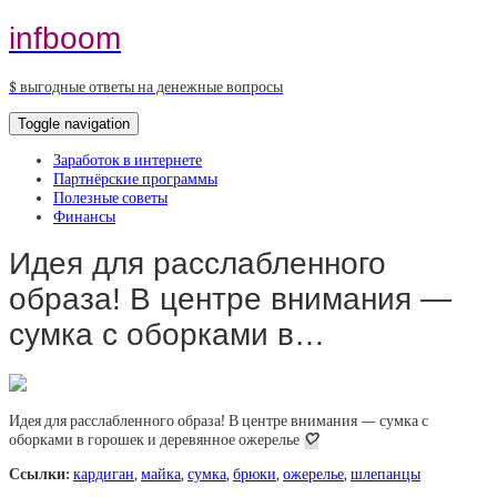
infboom
$ выгодные ответы на денежные вопросы
Toggle navigation
Заработок в интернете
Партнёрские программы
Полезные советы
Финансы
Идея для расслабленного
образа! В центре внимания —
сумка с оборками в…
Идея для расслабленного образа! В центре внимания — сумка с
оборками в горошек и деревянное ожерелье
🤍
Ссылки:
кардиган
,
майка
,
сумка
,
брюки
,
ожерелье
,
шлепанцы