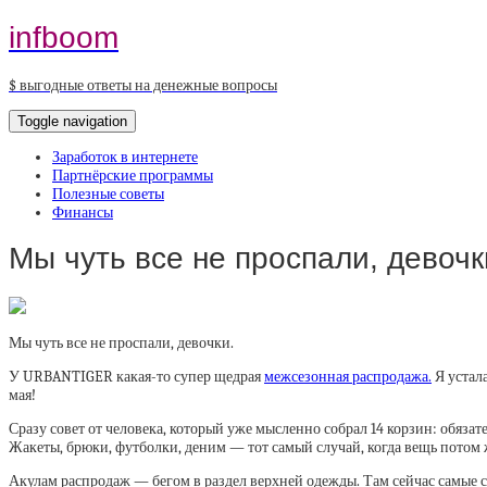
infboom
$ выгодные ответы на денежные вопросы
Toggle navigation
Заработок в интернете
Партнёрские программы
Полезные советы
Финансы
Мы чуть все не проспали, дево
Мы чуть все не проспали, девочки.
У URBANTIGER какая-то супер щедрая
межсезонная распродажа.
Я устала
мая!
Сразу совет от человека, который уже мысленно собрал 14 корзин: обязат
Жакеты, брюки, футболки, деним — тот самый случай, когда вещь потом 
Акулам распродаж — бегом в раздел верхней одежды. Там сейчас самые с