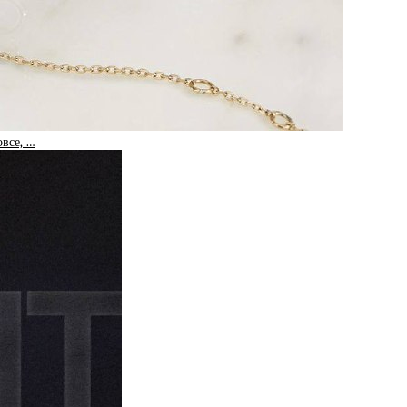
овсе, …