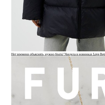
Нет времени объяснять, нужно брать! Увидела в новинках Love Re