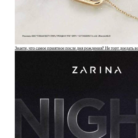
Знаете, что самое приятное после дня рождения? Не торт доедать в