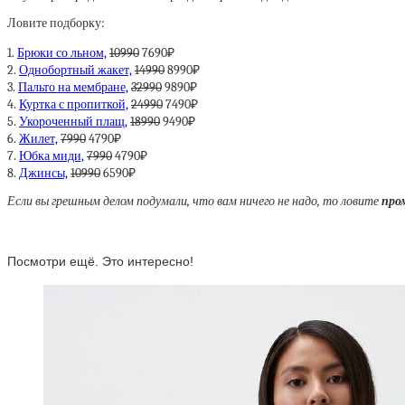
Ловите подборку:
1.
Брюки со льном,
10990
7690₽
2.
Однобортный жакет,
14990
8990₽
3.
Пальто на мембране,
32990
9890₽
4.
Куртка с пропиткой,
24990
7490₽
5.
Укороченный плащ,
18990
9490₽
6.
Жилет,
7990
4790₽
7.
Юбка миди,
7990
4790₽
8.
Джинсы,
10990
6590₽
Если вы грешным делом подумали, что вам ничего не надо, то ловите
про
Посмотри ещё. Это интересно!