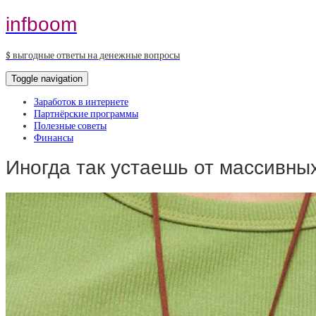
infboom
$ выгодные ответы на денежные вопросы
Toggle navigation
Заработок в интернете
Партнёрские программы
Полезные советы
Финансы
Иногда так устаешь от массивны