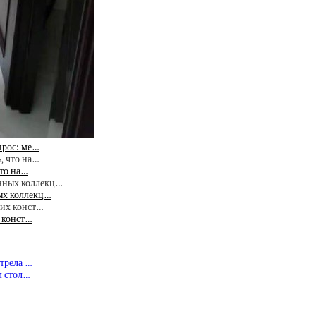
прос: ме…
что на…
ых коллекц…
х конст…
отрела …
м стол…