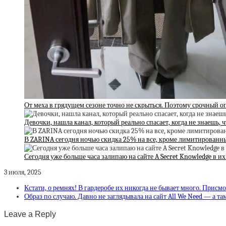
От меха в грядущем сезоне точно не скрыться. Поэтому срочный о
Девочки, нашла канал, который реально спасает, когда не знаешь, 
В ZARINA сегодня ночью скидка 25% на все, кроме лимитированн
Сегодня уже больше часа залипаю на сайте A Secret Knowledge в и
3 июля, 2025
Кстати, о ремнях! В гардеробе их никогда не бывает много. Присм
Образ по случаю. Давно не заглядывала на сайт All We Need — а та
Leave a Reply