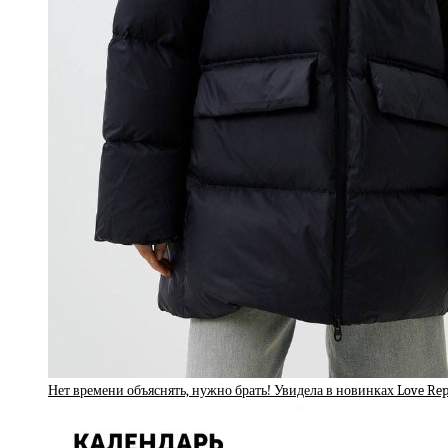
Нет времени объяснять, нужно брать! Увидела в новинках Love Re