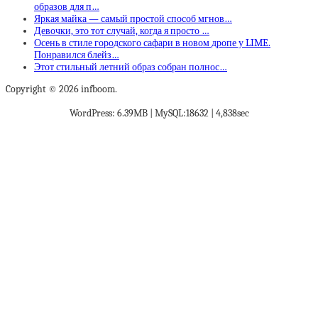
образов для п…
Яркая майка — самый простой способ мгнов…
Девочки, это тот случай, когда я просто …
Осень в стиле городского сафари в новом дропе у LIME.
Понравился блейз…
Этот стильный летний образ собран полнос…
Copyright © 2026 infboom.
WordPress: 6.39MB | MySQL:18632 | 4,838sec