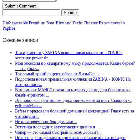
Unforgettable Premium Boat Hire and Yacht Charter Experiences in
Paphos
Свежие записи
Тем временем у ZARINA вышла новая коллекция ICONIC в
эстетике power dr…
Моя обсессия по квадратному мысу продолжается. Какие берем?
— голубые…
Тот самый яркий акцент, образ от ЛизыСег…
Подоспела новая премиальная коллекция ZARINA / ICONIC На
этот раз наст…
В новинках MANGO появились целых две модели босоножек с
бэмби-принтом …
Эта парочка с ретинолом вдохновила меня на пост. Сыворотка
celimaxМаск…
Befree порадовали большой домашней коллекцией Глазу есть за
что зацепи…
Не повторяем ошибок, девочки…
Эстетика последних августовских дней в п…
Чокер — это самый быстрый способ добавит…
Пока еще рано доставать трикотаж и теплые носки, но идеи