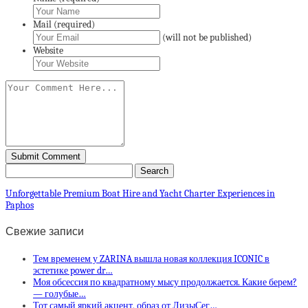
Mail (required)
(will not be published)
Website
Unforgettable Premium Boat Hire and Yacht Charter Experiences in
Paphos
Свежие записи
Тем временем у ZARINA вышла новая коллекция ICONIC в
эстетике power dr…
Моя обсессия по квадратному мысу продолжается. Какие берем?
— голубые…
Тот самый яркий акцент, образ от ЛизыСег…