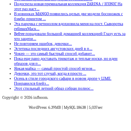
Подоспела новая премиальная коллекция ZARINA / ICONIC На
этот раз наст…
В новинках MANGO появились целых две модели босоножек с
бэмби-принтом …
Эта парочка с ретинолом вдохновила меня на пост. Сыворотка
celimaxМаск…
Befree порадовали большой домашней коллекцией Глазу есть за
что зацепи…
Не повторяем ошибок, девочки…
Эстетика последних августовских дней в п…
Чокер — это самый быстрый способ добавит…
Пока еще рано доставать трикотаж и теплые носки, но идеи
образов для п…
Яркая майка — самый простой способ мгнов…
Девочки, это тот случай, когда я просто …
Осень в стиле городского сафари в новом дропе у LIME.
Понравился блейз…
Этот стильный летний образ собран полнос…
Copyright © 2026 infboom.
WordPress: 6.39MB | MySQL:18638 | 5,037sec