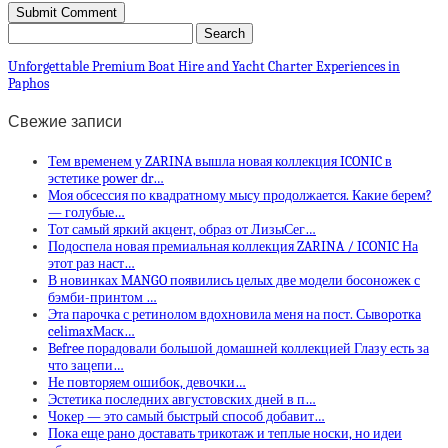
Unforgettable Premium Boat Hire and Yacht Charter Experiences in
Paphos
Свежие записи
Тем временем у ZARINA вышла новая коллекция ICONIC в
эстетике power dr…
Моя обсессия по квадратному мысу продолжается. Какие берем?
— голубые…
Тот самый яркий акцент, образ от ЛизыСег…
Подоспела новая премиальная коллекция ZARINA / ICONIC На
этот раз наст…
В новинках MANGO появились целых две модели босоножек с
бэмби-принтом …
Эта парочка с ретинолом вдохновила меня на пост. Сыворотка
celimaxМаск…
Befree порадовали большой домашней коллекцией Глазу есть за
что зацепи…
Не повторяем ошибок, девочки…
Эстетика последних августовских дней в п…
Чокер — это самый быстрый способ добавит…
Пока еще рано доставать трикотаж и теплые носки, но идеи