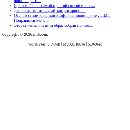
образов для п…
Яркая майка — самый простой способ мгнов…
Девочки, это тот случай, когда я просто …
Осень в стиле городского сафари в новом дропе у LIME.
Понравился блейз…
Этот стильный летний образ собран полнос…
Copyright © 2026 infboom.
WordPress: 6.39MB | MySQL:18634 | 5,049sec