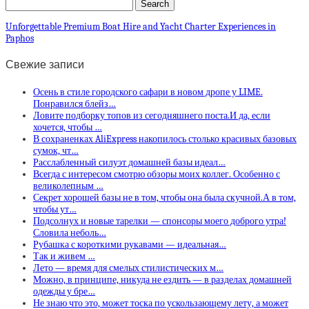
Unforgettable Premium Boat Hire and Yacht Charter Experiences in
Paphos
Свежие записи
Осень в стиле городского сафари в новом дропе у LIME.
Понравился блейз…
Ловите подборку топов из сегодняшнего поста.И да, если
хочется, чтобы …
В сохраненках AliExpress накопилось столько красивых базовых
сумок, чт…
Расслабленный силуэт домашней базы идеал…
Всегда с интересом смотрю обзоры моих коллег. Особенно с
великолепным …
Секрет хорошей базы не в том, чтобы она была скучной.А в том,
чтобы ут…
Подсолнух и новые тарелки — спонсоры моего доброго утра!
Словила неболь…
Рубашка с короткими рукавами — идеальная…
Так и живем …
Лето — время для смелых стилистических м…
Можно, в принципе, никуда не ездить — в разделах домашней
одежды у бре…
Не знаю что это, может тоска по ускользающему лету, а может