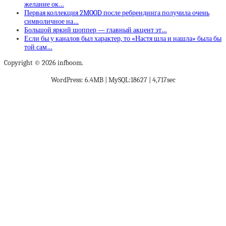
желание ок…
Первая коллекция 2MOOD после ребрендинга получила очень
символичное на…
Большой яркий шоппер — главный акцент эт…
Если бы у каналов был характер, то «Настя шла и нашла» была бы
той сам…
Copyright © 2026 infboom.
WordPress: 6.4MB | MySQL:18627 | 4,717sec