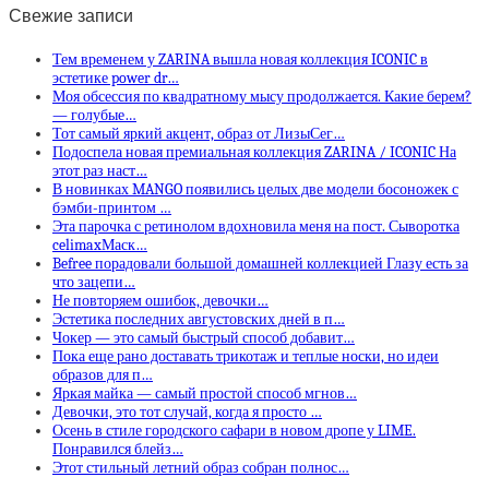
Свежие записи
Тем временем у ZARINA вышла новая коллекция ICONIC в
эстетике power dr…
Моя обсессия по квадратному мысу продолжается. Какие берем?
— голубые…
Тот самый яркий акцент, образ от ЛизыСег…
Подоспела новая премиальная коллекция ZARINA / ICONIC На
этот раз наст…
В новинках MANGO появились целых две модели босоножек с
бэмби-принтом …
Эта парочка с ретинолом вдохновила меня на пост. Сыворотка
celimaxМаск…
Befree порадовали большой домашней коллекцией Глазу есть за
что зацепи…
Не повторяем ошибок, девочки…
Эстетика последних августовских дней в п…
Чокер — это самый быстрый способ добавит…
Пока еще рано доставать трикотаж и теплые носки, но идеи
образов для п…
Яркая майка — самый простой способ мгнов…
Девочки, это тот случай, когда я просто …
Осень в стиле городского сафари в новом дропе у LIME.
Понравился блейз…
Этот стильный летний образ собран полнос…