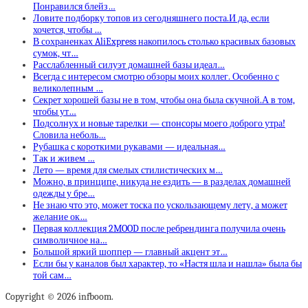
Понравился блейз…
Ловите подборку топов из сегодняшнего поста.И да, если
хочется, чтобы …
В сохраненках AliExpress накопилось столько красивых базовых
сумок, чт…
Расслабленный силуэт домашней базы идеал…
Всегда с интересом смотрю обзоры моих коллег. Особенно с
великолепным …
Секрет хорошей базы не в том, чтобы она была скучной.А в том,
чтобы ут…
Подсолнух и новые тарелки — спонсоры моего доброго утра!
Словила неболь…
Рубашка с короткими рукавами — идеальная…
Так и живем …
Лето — время для смелых стилистических м…
Можно, в принципе, никуда не ездить — в разделах домашней
одежды у бре…
Не знаю что это, может тоска по ускользающему лету, а может
желание ок…
Первая коллекция 2MOOD после ребрендинга получила очень
символичное на…
Большой яркий шоппер — главный акцент эт…
Если бы у каналов был характер, то «Настя шла и нашла» была бы
той сам…
Copyright © 2026 infboom.