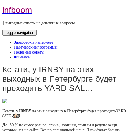
infboom
$ выгодные ответы на денежные вопросы
Toggle navigation
Заработок в интернете
Партнёрские программы
Полезные советы
Финансы
Кстати, у IRNBY на этих
выходных в Петербурге будет
проходить YARD SAL…
Кстати, у
IRNBY
на этих выходных в Петербурге будет проходить YARD
SALE
💪🏻
До -80 % на самое разное: архив, новинки, сэмплы и редкие вещи,
которых нет на сайте. Все по специальной цене. Я как фанат бренда