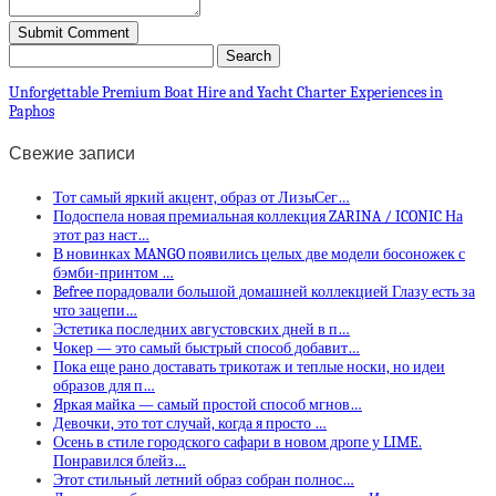
Unforgettable Premium Boat Hire and Yacht Charter Experiences in
Paphos
Свежие записи
Тот самый яркий акцент, образ от ЛизыСег…
Подоспела новая премиальная коллекция ZARINA / ICONIC На
этот раз наст…
В новинках MANGO появились целых две модели босоножек с
бэмби-принтом …
Befree порадовали большой домашней коллекцией Глазу есть за
что зацепи…
Эстетика последних августовских дней в п…
Чокер — это самый быстрый способ добавит…
Пока еще рано доставать трикотаж и теплые носки, но идеи
образов для п…
Яркая майка — самый простой способ мгнов…
Девочки, это тот случай, когда я просто …
Осень в стиле городского сафари в новом дропе у LIME.
Понравился блейз…
Этот стильный летний образ собран полнос…