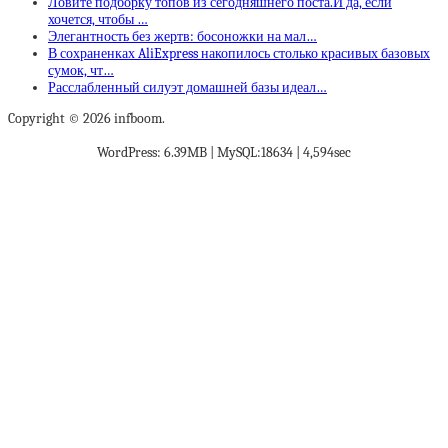
Ловите подборку топов из сегодняшнего поста.И да, если
хочется, чтобы …
Элегантность без жертв: босоножки на мал…
В сохраненках AliExpress накопилось столько красивых базовых
сумок, чт…
Расслабленный силуэт домашней базы идеал…
Copyright © 2026 infboom.
WordPress: 6.39MB | MySQL:18634 | 4,594sec